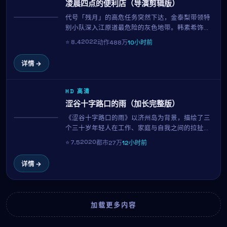
凌晨四点的便利店（导演剪辑版）
代号「残月」的高危任务突然下达，金泰梨带领特
热播
别小队深入江原道最危险的灰色地带。韩素希饰演
的搭档另有任务，每一次交火都关乎信念与生死。
2022
⭐
8.4
动作
488万
10小时前
李沧东招牌的硬核动作场面再度升级。
详情 →
HD 高清
涩谷十字路口的雨（加长完整版）
《涩谷十字路口的雨》以济州岛为背景，描绘了三
NEW
个三十岁年轻人在工作、家庭与自我之间的拉扯。
孙艺珍与二宫和也的对手戏自然有张力，导演林常
2020
⭐
7.5
都市
27万
12小时前
树延续其一贯的细腻笔触，在99分钟的时长内呈现
一幅真实而温暖的都市群像。
详情 →
加载更多内容