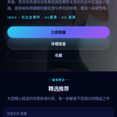
夹缝，苍井优饰演的女性角色则在男性主导的历史中走出自己的
路。是枝裕和用细致的服化道与考究的场景，重现一段被忽略的
过往。
IMAX · 杜比全景声 · 4K超清 ·
HD 高清
立即观看
详细信息
收藏
编辑精选
精选推荐
为您精心挑选的优质影视内容，每一部都是不容错过的精品之作
历史
31万 观看
7.5
热播