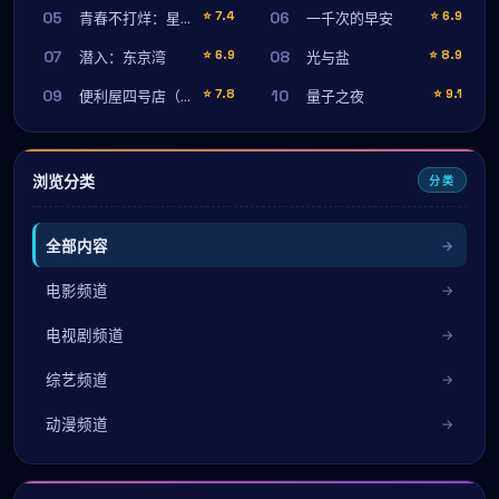
05
06
⭐
7.4
⭐
6.9
青春不打烊：星期五的告白
一千次的早安
07
08
⭐
6.9
⭐
8.9
潜入：东京湾
光与盐
09
10
⭐
7.8
⭐
9.1
便利屋四号店（未删减完整版）
量子之夜
浏览分类
分类
全部内容
电影频道
电视剧频道
综艺频道
动漫频道