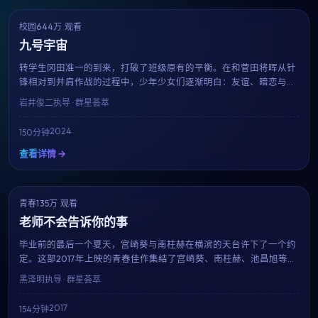
校园
644万 观看
7.6
获奖
九号宇宙
转学生冈田准一的到来，打破了班级原有的平衡。在和菅田将晖从针
锋相对到并肩作战的过程中，少年少女们逐渐明白：友谊、暗恋与梦
想，是青春里最闪光的三件事。岩井俊二用清新明亮的镜头还原校园
岩井俊二
执导 · 群星荟萃
的真实质感。
2024
150分钟
查看详情 →
青春
135万 观看
7.1
趋势
老师不会告诉你的事
毕业前的最后一个夏天，宫崎葵与南柱赫在横滨的天台许下了一个约
定。这部2017年上映的青春佳作集结了宫崎葵、南柱赫、池昌旭等当
红演员，用154分钟的篇幅记录下属于十八岁的迷茫、勇气与心动。
黑泽明
执导 · 群星荟萃
2017
154分钟