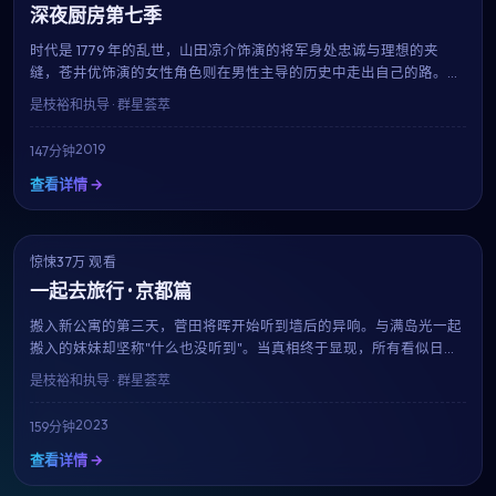
深夜厨房第七季
时代是 1779 年的乱世，山田凉介饰演的将军身处忠诚与理想的夹
缝，苍井优饰演的女性角色则在男性主导的历史中走出自己的路。是
枝裕和用细致的服化道与考究的场景，重现一段被忽略的过往。
是枝裕和
执导 · 群星荟萃
2019
147分钟
查看详情 →
惊悚
NEW
37万 观看
8.5
一起去旅行 · 京都篇
搬入新公寓的第三天，菅田将晖开始听到墙后的异响。与满岛光一起
搬入的妹妹却坚称"什么也没听到"。当真相终于显现，所有看似日常
的细节都成了恐惧的来源。是枝裕和用极简的音效与克制的镜头，呈
是枝裕和
执导 · 群星荟萃
现一部令人后劲十足的心理惊悚片。
2023
159分钟
查看详情 →