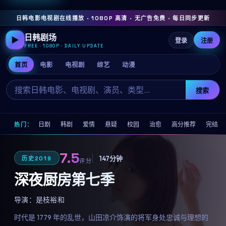
日韩电影电视剧在线播放 · 1080P 高清 · 无广告免费 · 每日同步更新
日韩剧场
▶
登录
注册
FREE · 1080P · DAILY UPDATE
首页
电影
电视剧
综艺
动漫
搜索
日剧
韩剧
爱情
悬疑
校园
治愈
高分推荐
完结
热门：
7.5
147分钟
历史
2019
评分
深夜厨房第七季
导演：
是枝裕和
时代是 1779 年的乱世，山田凉介饰演的将军身处忠诚与理想的