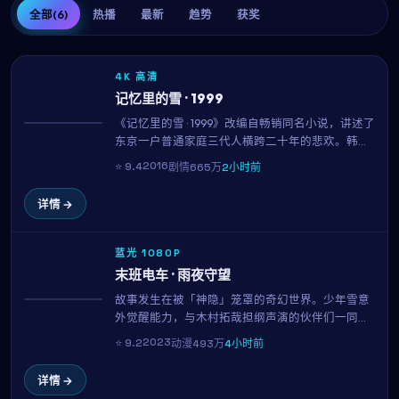
全部
(6)
热播
最新
趋势
获奖
4K 高清
记忆里的雪 · 1999
《记忆里的雪 · 1999》改编自畅销同名小说，讲述了
热播
东京一户普通家庭三代人横跨二十年的悲欢。韩孝
周、朴叙俊、二宫和也三位实力派演员贡献了教科
2016
⭐
9.4
剧情
665万
2小时前
书级表演。新海诚用平实的镜头记录时代变迁中的
小人物命运。
详情 →
蓝光 1080P
末班电车 · 雨夜守望
故事发生在被「神隐」笼罩的奇幻世界。少年雪意
NEW
外觉醒能力，与木村拓哉担纲声演的伙伴们一同对
抗即将吞噬世界的力量。中岛哲也的画面美学与配
2023
⭐
9.2
动漫
493万
4小时前
乐令人沉醉，每一集都欲罢不能。
详情 →