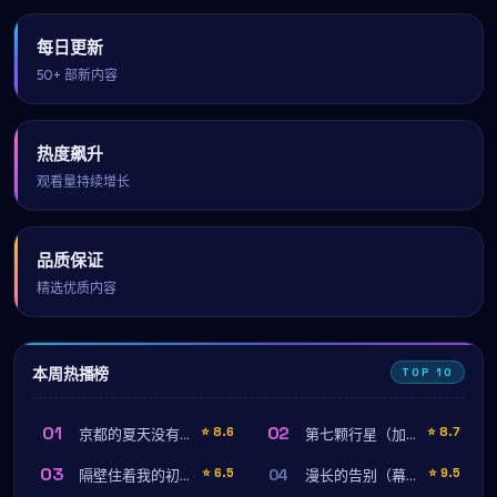
每日更新
50+ 部新内容
热度飙升
观看量持续增长
品质保证
精选优质内容
本周热播榜
TOP 10
01
02
⭐
8.6
⭐
8.7
京都的夏天没有结束
第七颗行星（加长完整版）
03
04
⭐
6.5
⭐
9.5
隔壁住着我的初恋
漫长的告别（幕后纪录）