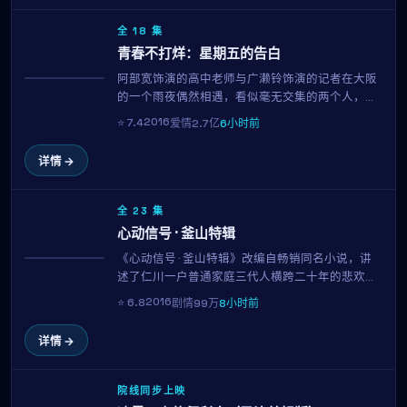
全 18 集
青春不打烊：星期五的告白
阿部宽饰演的高中老师与广濑铃饰演的记者在大阪
获奖
的一个雨夜偶然相遇，看似毫无交集的两个人，因
为一封被错送的信、一首循环播放的旧歌、或是一
2016
⭐
7.4
爱情
2.7亿
6小时前
只走失的猫，开始走进彼此的日常。这部由朴赞郁
执导的2016年作品，用克制而温柔的镜头语言，呈
详情 →
现了都市人之间最纯粹的悸动。
全 23 集
心动信号 · 釜山特辑
《心动信号 · 釜山特辑》改编自畅销同名小说，讲
趋势
述了仁川一户普通家庭三代人横跨二十年的悲欢。
小栗旬、金泰梨、松本润三位实力派演员贡献了教
2016
⭐
6.8
剧情
99万
8小时前
科书级表演。中岛哲也用平实的镜头记录时代变迁
中的小人物命运。
详情 →
院线同步上映