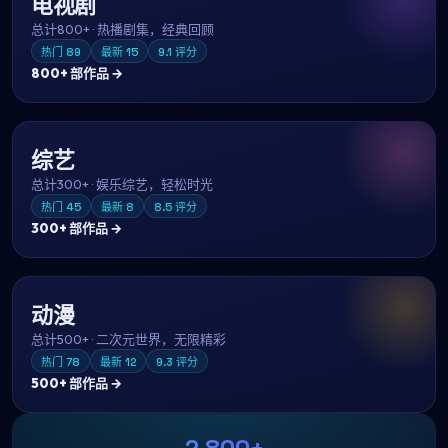
电视剧
总计
800+
·
热播剧集，经典回顾
热门
89
最新
15
9.1
评分
800+
部作品 →
综艺
总计
300+
·
娱乐综艺，轻松时光
热门
45
最新
8
8.5
评分
300+
部作品 →
动漫
总计
500+
·
二次元世界，无限精彩
热门
78
最新
12
9.3
评分
500+
部作品 →
2,800+